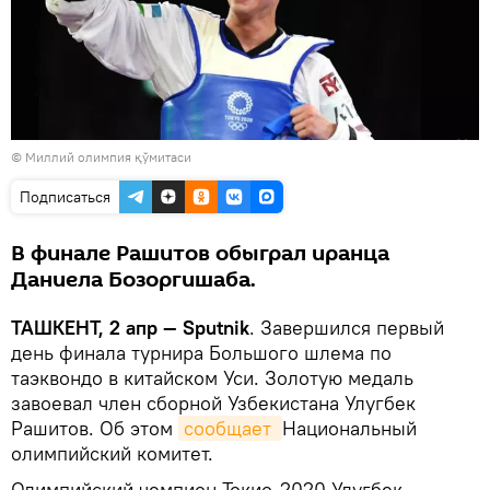
© Миллий олимпия қўмитаси
Подписаться
В финале Рашитов обыграл иранца
Даниела Бозоргишаба.
ТАШКЕНТ, 2 апр — Sputnik
. Завершился первый
день финала турнира Большого шлема по
таэквондо в китайском Уси. Золотую медаль
завоевал член сборной Узбекистана Улугбек
Рашитов. Об этом
сообщает 
Национальный
олимпийский комитет.
Олимпийский чемпион Токио-2020 Улугбек