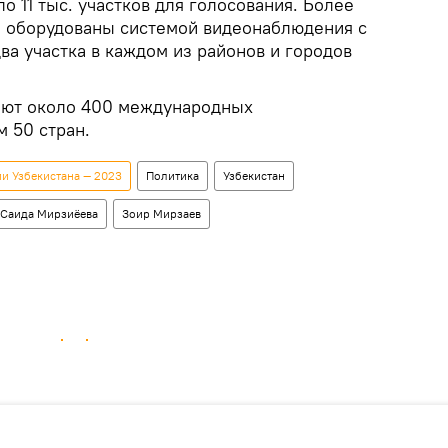
о 11 тыс. участков для голосования. Более
 оборудованы системой видеонаблюдения с
ва участка в каждом из районов и городов
ют около 400 международных
 50 стран.
и Узбекистана — 2023
Политика
Узбекистан
Саида Мирзиёева
Зоир Мирзаев