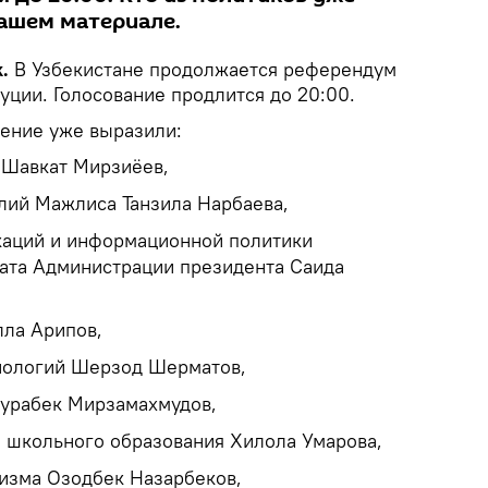
нашем материале.
k.
В Узбекистане продолжается референдум
уции. Голосование продлится до 20:00.
ение уже выразили:
 Шавкат Мирзиёев,
лий Мажлиса Танзила Нарбаева,
каций и информационной политики
ата Администрации президента Саида
ла Арипов,
нологий Шерзод Шерматов,
журабек Мирзамахмудов,
 школьного образования Хилола Умарова,
ризма Озодбек Назарбеков,