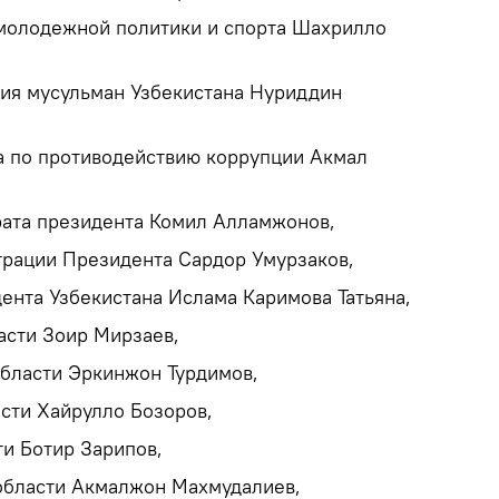
молодежной политики и спорта Шахрилло
ия мусульман Узбекистана Нуриддин
а по противодействию коррупции Акмал
ата президента Комил Алламжонов,
рации Президента Сардор Умурзаков,
ента Узбекистана Ислама Каримова Татьяна,
асти Зоир Мирзаев,
бласти Эркинжон Турдимов,
сти Хайрулло Бозоров,
ти Ботир Зарипов,
области Акмалжон Махмудалиев,