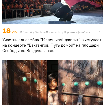
18
/20
© Sputnik / Svetlana Shevchenko
/
Перейти в фотобанк
Участник ансамбля "Маленький джигит" выступает
на концерте "Вахтангов. Путь домой" на площади
Свободы во Владикавказе.