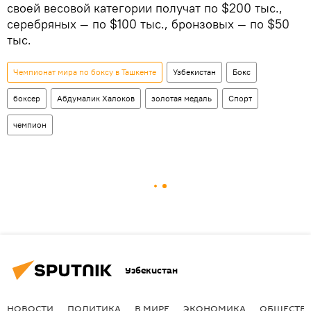
своей весовой категории получат по $200 тыс.,
серебряных — по $100 тыс., бронзовых — по $50
тыс.
Чемпионат мира по боксу в Ташкенте
Узбекистан
Бокс
боксер
Абдумалик Халоков
золотая медаль
Спорт
чемпион
Узбекистан
НОВОСТИ
ПОЛИТИКА
В МИРЕ
ЭКОНОМИКА
ОБЩЕСТВ