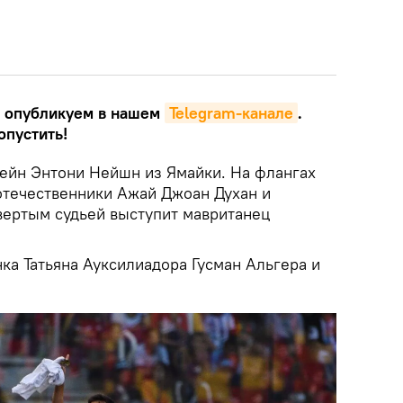
 опубликуем в нашем
Telegram-канале
.
опустить!
ейн Энтони Нейшн из Ямайки. На флангах
оотечественники Ажай Джоан Духан и
вертым судьей выступит мавританец
ка Татьяна Ауксилиадора Гусман Альгера и