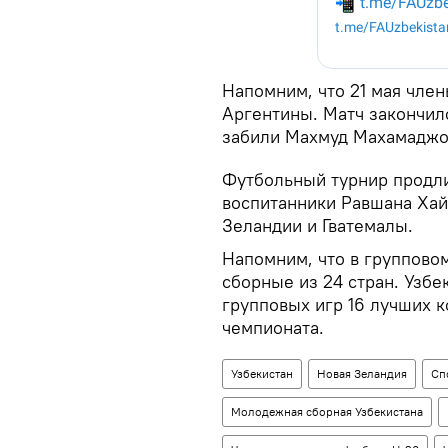
Напомним, что 21 мая чле
Аргентины. Матч закончилс
забили Махмуд Махамаджон
Футбольный турнир продли
воспитанники Равшана Хай
Зеландии и Гватемалы.
Напомним, что в группово
сборные из 24 стран. Узбе
групповых игр 16 лучших 
чемпионата.
Узбекистан
Новая Зеландия
Сп
Молодежная сборная Узбекистана