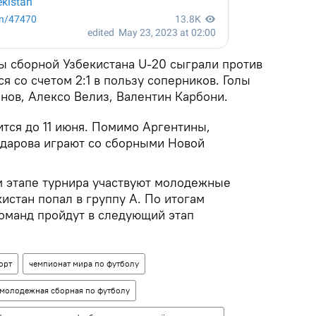
ны сборной Узбекистана U-20 сыграли против
я со счетом 2:1 в пользу соперников. Голы
ов, Алексо Велиз, Валентин Карбони.
тся до 11 июня. Помимо Аргентины,
дарова играют со сборными Новой
м этапе турнира участвуют молодежные
кистан попал в группу А. По итогам
команд пройдут в следующий этап
орт
чемпионат мира по футболу
молодежная сборная по футболу