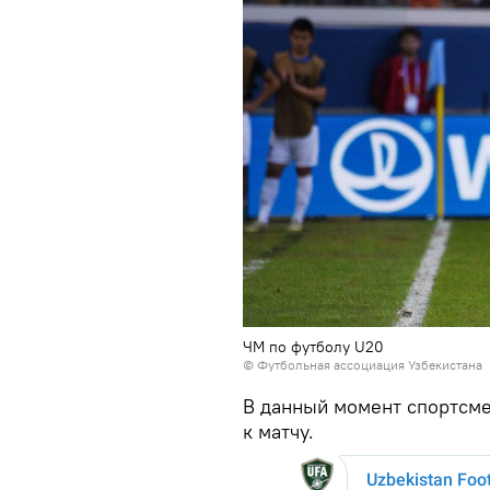
ЧМ по футболу U20
© Футбольная ассоциация Узбекистана
В данный момент спортсме
к матчу.