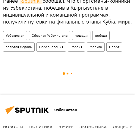
Ранее
Sputnik 
сообщал, что спортсмены-конники
из Узбекистана, победив в Кыргызстане в
индивидуальной и командной программах,
получили путевки на финальные этапы Кубка мира.
Узбекистан
Сборная Узбекистана
лошади
победа
золотая медаль
Соревнования
Россия
Москва
Спорт
Узбекистан
НОВОСТИ
ПОЛИТИКА
В МИРЕ
ЭКОНОМИКА
ОБЩЕСТВ