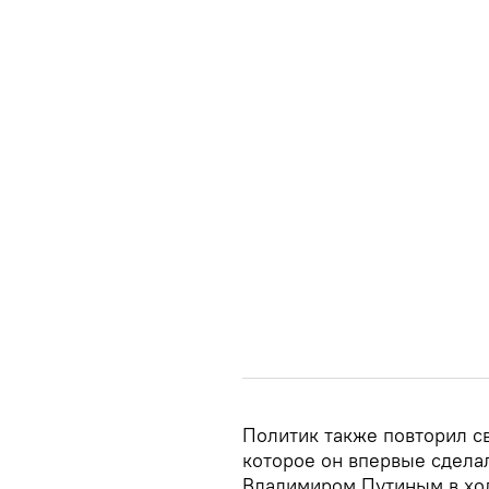
Политик также повторил св
которое он впервые сдела
Владимиром Путиным в ход