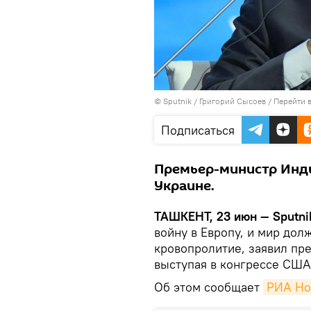
© Sputnik / Григорий Сысоев
/
Перейти 
Подписаться
Премьер-министр Инд
Украине.
ТАШКЕНТ, 23 июн — Sputni
войну в Европу, и мир дол
кровопролитие, заявил пр
выступая в конгрессе США
Об этом сообщает
РИА Но