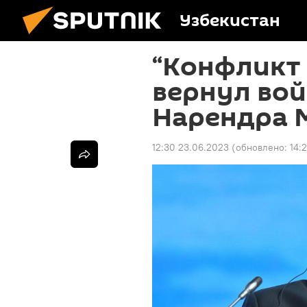
Узбекистан
“Конфликт 
вернул вой
Нарендра 
12:30 23.06.2023
(обновлено:
14: