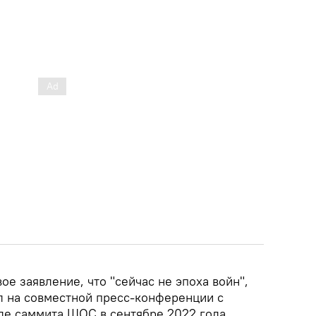
ое заявление, что "сейчас не эпоха войн",
л на совместной пресс-конференции с
е саммита ШОС в сентябре 2022 года.