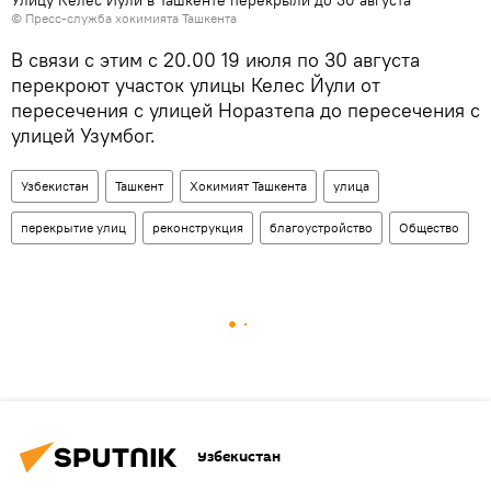
© Пресс-служба хокимията Ташкента
В связи с этим с 20.00 19 июля по 30 августа
перекроют участок улицы Келес Йули от
пересечения с улицей Норазтепа до пересечения с
улицей Узумбог.
Узбекистан
Ташкент
Хокимият Ташкента
улица
перекрытие улиц
реконструкция
благоустройство
Общество
Узбекистан