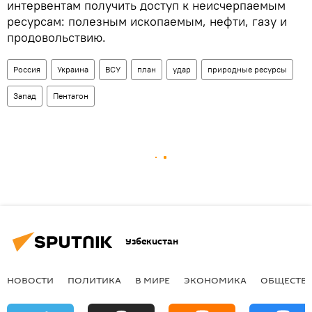
интервентам получить доступ к неисчерпаемым
ресурсам: полезным ископаемым, нефти, газу и
продовольствию.
Россия
Украина
ВСУ
план
удар
природные ресурсы
Запад
Пентагон
Узбекистан
НОВОСТИ
ПОЛИТИКА
В МИРЕ
ЭКОНОМИКА
ОБЩЕСТВ