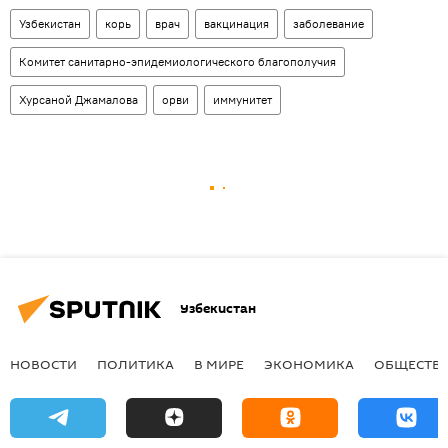
Узбекистан
корь
врач
вакцинация
заболевание
Комитет санитарно-эпидемиологического благополучия
Хурсаной Джамалова
орви
иммунитет
Узбекистан
НОВОСТИ
ПОЛИТИКА
В МИРЕ
ЭКОНОМИКА
ОБЩЕСТВ