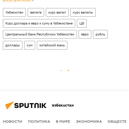
Узбекистан
валюта
курс валют
курс валюты
Курс доллара и евро к суму в Узбекистане
ЦБ
Центральный банк Республики Узбекистан
евро
рубль
доллары
сум
китайский юань
Узбекистан
НОВОСТИ
ПОЛИТИКА
В МИРЕ
ЭКОНОМИКА
ОБЩЕСТВ