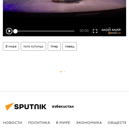
В мире
тото кутуньо
Умер
певец
Узбекистан
НОВОСТИ
ПОЛИТИКА
В МИРЕ
ЭКОНОМИКА
ОБЩЕСТВ