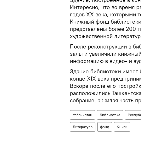
Интересно, что во время 
годов XX века, которыми т
Книжный фонд библиотеки 
представлены более 200 ты
художественной литератур
После реконструкции в би
залы и увеличили книжный
информацию в видео- и ау
Здание библиотеки имеет 
конце XIX века предприни
Вскоре после его постройк
расположились Ташкентска
собрание, а жилая часть п
Узбекистан
Библиотека
Респуб
Литература
фонд
Книги