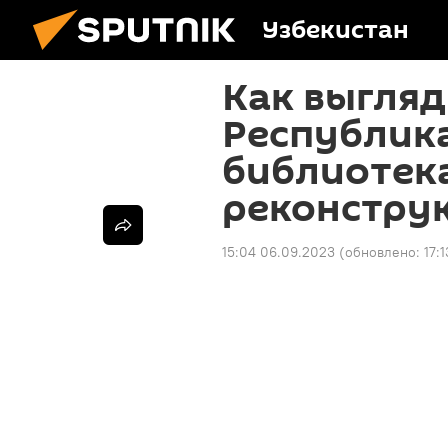
Узбекистан
Как выгляд
Республика
библиотек
реконстру
15:04 06.09.2023
(обновлено:
17: