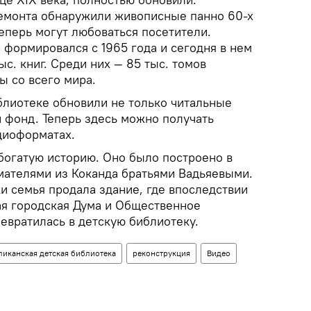
ремонта обнаружили живописные панно 60-х
еперь могут любоваться посетители.
формировался с 1965 года и сегодня в нем
с. книг. Среди них — 85 тыс. томов
ы со всего мира.
блиотеке обновили не только читальные
 фонд. Теперь здесь можно получать
диоформатах.
богатую историю. Оно было построено в
мателями из Коканда братьями Вадьяевыми.
и семья продала здание, где впоследствии
я городская Дума и Общественное
ревратилась в детскую библиотеку.
ликанская детская библиотека
реконструкция
Видео