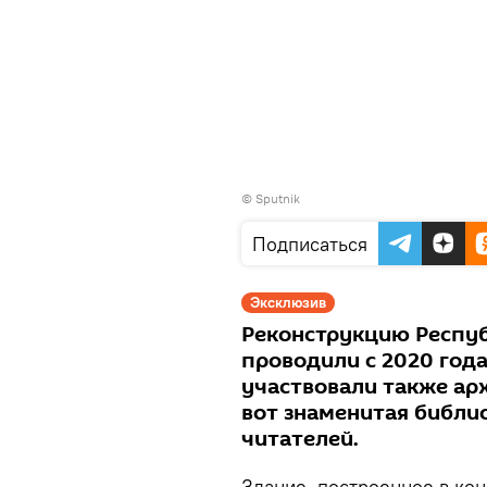
© Sputnik
Подписаться
Эксклюзив
Реконструкцию Респуб
проводили с 2020 года
участвовали также ар
вот знаменитая библи
читателей.
Здание, построенное в кон