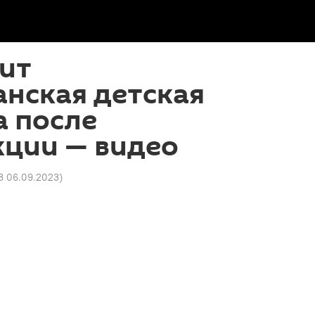
ит
нская детская
а после
кции — видео
13 06.09.2023
)