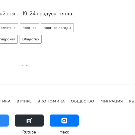
айоны — 19-24 градуса тепла.
бекистане
прогноз
прогноз погоды
гидромет
Общество
ТИКА
В МИРЕ
ЭКОНОМИКА
ОБЩЕСТВО
МИГРАЦИЯ
КУ
Rutube
Макс