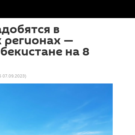
добятся в
 регионах —
збекистане на 8
16 07.09.2023
)