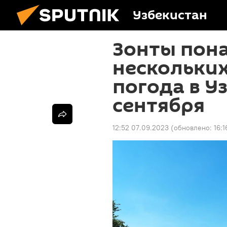
Узбекистан
Зонты пона
нескольких
погода в У
сентября
12:52 07.09.2023
(обновлено:
16: