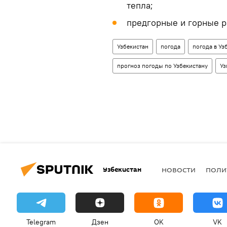
тепла;
предгорные и горные р
Узбекистан
погода
погода в Уз
прогноз погоды по Узбекистану
Уз
Узбекистан
НОВОСТИ
ПОЛИ
Telegram
Дзен
OK
VK