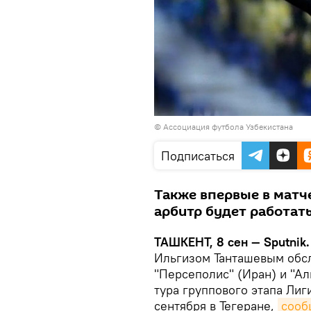
©
Ассоциация футбола Узбекистана
Подписаться
Также впервые в матч
арбитр будет работать
ТАШКЕНТ, 8 сен — Sputnik.
Ильгизом Танташевым обс
"Персеполис" (Иран) и "Ал
тура группового этапа Лиг
сентября в Тегеране,
сооб