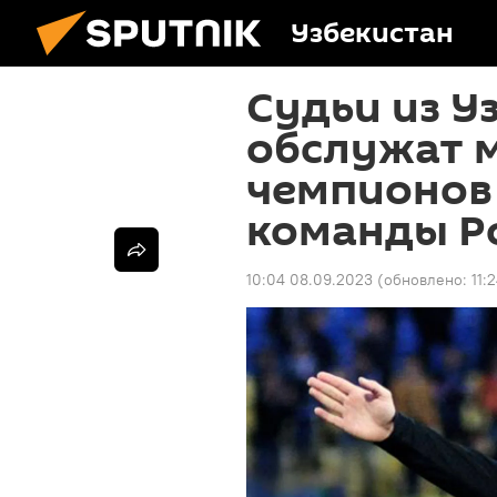
Узбекистан
Судьи из У
обслужат 
чемпионов 
команды Р
10:04 08.09.2023
(обновлено:
11: