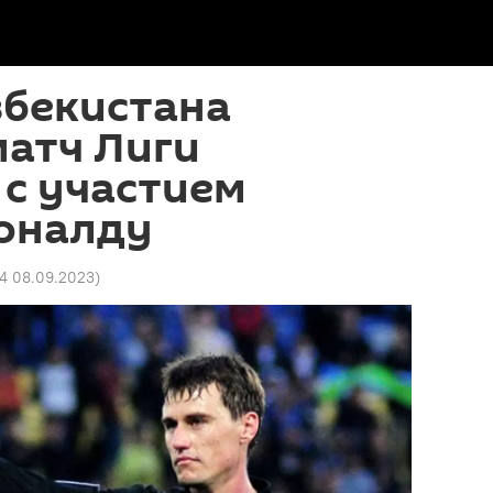
збекистана
матч Лиги
с участием
оналду
24 08.09.2023
)