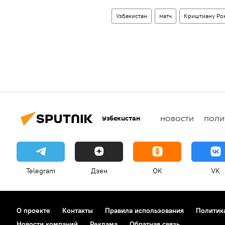
Узбекистан
матч
Криштиану Ро
Узбекистан
НОВОСТИ
ПОЛИ
Telegram
Дзен
OK
VK
О проекте
Контакты
Правила использования
Политик
Новости компаний
Реклама
Обратная связь