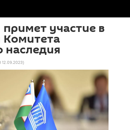
 примет участие в
и Комитета
о наследия
3 12.09.2023
)