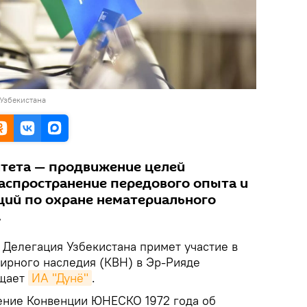
 Узбекистана
тета — продвижение целей
аспространение передового опыта и
ий по охране нематериального
.
Делегация Узбекистана примет участие в
мирного наследия (КВН) в Эр-Рияде
бщает
ИА "Дунё"
.
ение Конвенции ЮНЕСКО 1972 года об