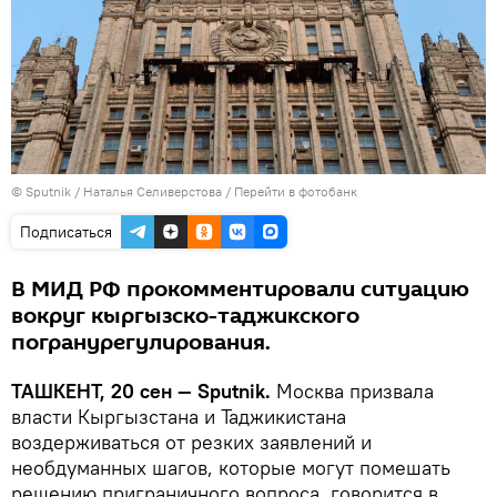
© Sputnik / Наталья Селиверстова
/
Перейти в фотобанк
Подписаться
В МИД РФ прокомментировали ситуацию
вокруг кыргызско-таджикского
погранурегулирования.
ТАШКЕНТ, 20 сен — Sputnik.
Москва призвала
власти Кыргызстана и Таджикистана
воздерживаться от резких заявлений и
необдуманных шагов, которые могут помешать
решению приграничного вопроса, говорится в