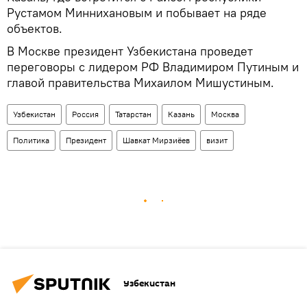
Рустамом Миннихановым и побывает на ряде
объектов.
В Москве президент Узбекистана проведет
переговоры с лидером РФ Владимиром Путиным и
главой правительства Михаилом Мишустиным.
Узбекистан
Россия
Татарстан
Казань
Москва
Политика
Президент
Шавкат Мирзиёев
визит
Узбекистан