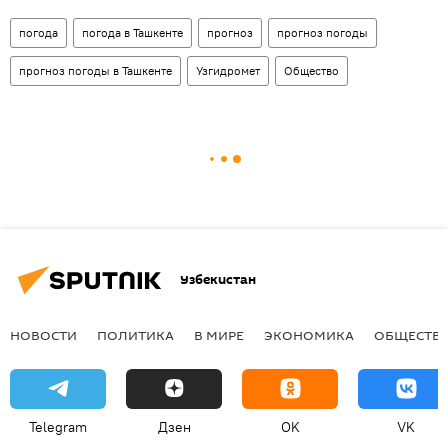
погода
погода в Ташкенте
прогноз
прогноз погоды
прогноз погоды в Ташкенте
Узгидромет
Общество
Узбекистан
НОВОСТИ
ПОЛИТИКА
В МИРЕ
ЭКОНОМИКА
ОБЩЕСТВ
Telegram
Дзен
OK
VK