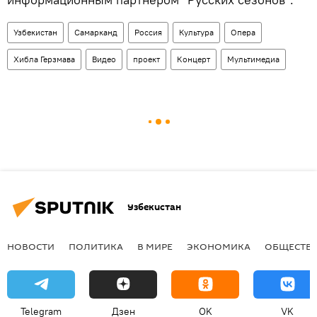
Узбекистан
Самарканд
Россия
Культура
Опера
Хибла Герзмава
Видео
проект
Концерт
Мультимедиа
Узбекистан
НОВОСТИ
ПОЛИТИКА
В МИРЕ
ЭКОНОМИКА
ОБЩЕСТВ
Telegram
Дзен
OK
VK