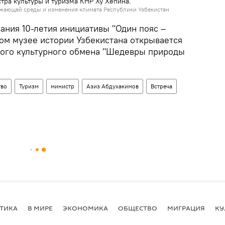
тра культуры и туризма КНР Ху Хепина.
жающей среды и изменения климата Республики Узбекистан
вания 10-летия инициативы "Один пояс –
ном музее истории Узбекистана открывается
кого культурного обмена "Шедевры природы
тво
Туризм
министр
Азиз Абдухакимов
Встреча
ТИКА
В МИРЕ
ЭКОНОМИКА
ОБЩЕСТВО
МИГРАЦИЯ
КУ