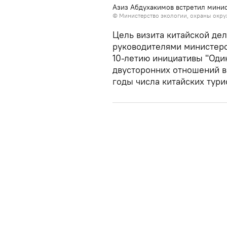
Азиз Абдухакимов встретил минис
© Министерство экологии, охраны окру
Цель визита китайской дел
руководителями министерс
10-летию инициативы "Один
двусторонних отношений в
годы числа китайских турис