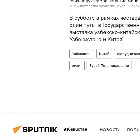
Азиз Абдухакимов встретил минис
© Министерство экологии, охраны окру
В субботу в рамках чество
один путь" в Государствен
выставка узбекско-китайс
Узбекистана и Китая".
Узбекистан
Китай
сотрудничес
визит
Зураб Пололикашвили
Узбекистан
НОВОСТИ
ПОЛИ