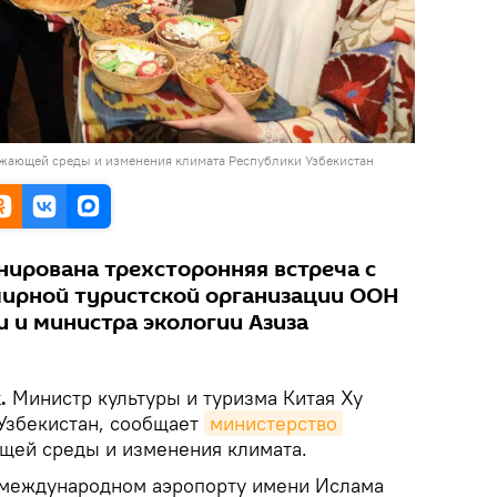
жающей среды и изменения климата Республики Узбекистан
нирована трехсторонняя встреча с
мирной туристской организации ООН
 и министра экологии Азиза
k.
Министр культуры и туризма Китая Ху
 Узбекистан, сообщает
министерство
щей среды и изменения климата.
 международном аэропорту имени Ислама