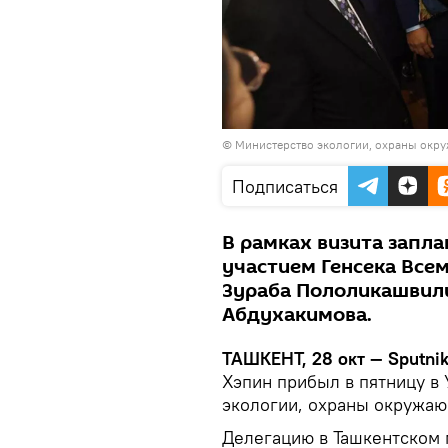
© Министерство экологии, охраны окру
Подписаться
В рамках визита запла
участием Генсека Все
Зураба Пололикашвили
Абдухакимова.
ТАШКЕНТ, 28 окт — Sputni
Хэпин прибыл в пятницу в
экологии, охраны окружаю
Делегацию в Ташкентском