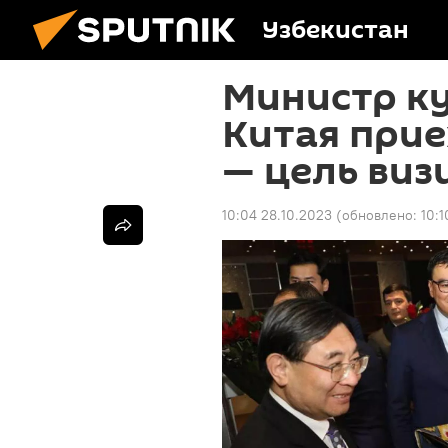
Узбекистан
Министр к
Китая прие
— цель виз
10:04 28.10.2023
(обновлено:
10:1