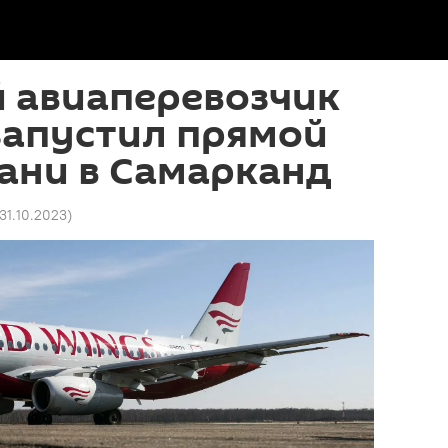
й авиаперевозчик
запустил прямой
зани в Самарканд
 31.10.2023
)