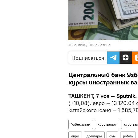
© Sputnik / Нина Зотина
Подписаться
Центральный банк Узб
курсы иностранных ва
ТАШКЕНТ, 7 ноя — Sputnik
(+10,08), евро — 13 120,04 
китайского юаня — 1 685,7
Узбекистан
курс валют
курс ва
евро
доллары
сум
рубль