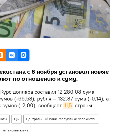
екистана с 8 ноября установил новые
лют по отношению к суму.
.
Курс доллара составил 12 280,08 сума
сумов (-66,53), рубля — 132,87 сума (-0,14), а
8 сумов (-2,00), сообщает
ЦБ
страны.
люты
ЦБ
Центральный банк Республики Узбекистан
китайский юань