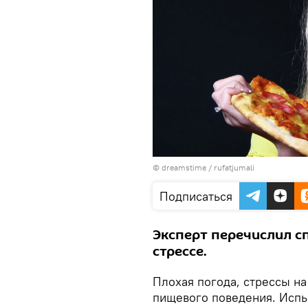
©
dreamstime / rufatjumali
Подписаться
Эксперт перечислил сп
стрессе.
Плохая погода, стрессы на
пищевого поведения. Испы