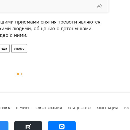
рошими приемами снятия тревоги являются
зкими людьми, общение с детенышами
део с ними.
еда
стресс
ТИКА
В МИРЕ
ЭКОНОМИКА
ОБЩЕСТВО
МИГРАЦИЯ
КУ