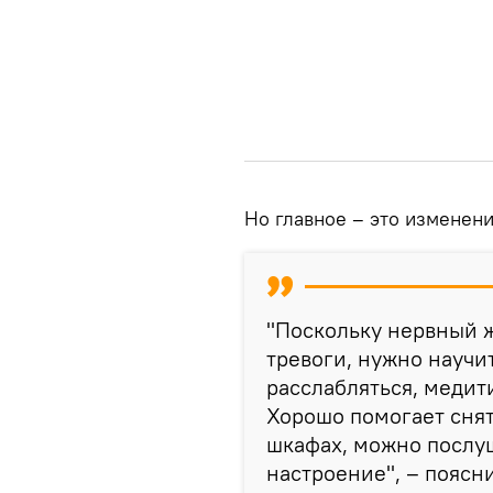
Но главное – это изменен
"Поскольку нервный ж
тревоги, нужно научи
расслабляться, медит
Хорошо помогает снят
шкафах, можно послуш
настроение", – поясн