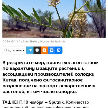
CC BY-SA 3.0
/
Stan Shebs
/
Glycyrrhiza lepidota
Подписаться
В результате мер, принятых агентством
по карантину и защите растений и
ассоциацией производителей солодки
Китая, получено фитосанитарное
разрешение на экспорт лекарственных
растений, в том числе солодки.
ТАШКЕНТ, 10 ноября — Sputnik.
Количество
предприятий, получивших фитосанитарное