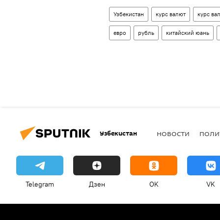
Узбекистан
курс валют
курс ва
евро
рубль
китайский юань
Узбекистан
НОВОСТИ
ПОЛИ
Telegram
Дзен
OK
VK