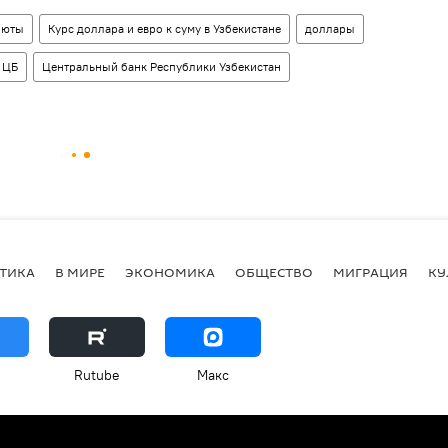
люты
Курс доллара и евро к суму в Узбекистане
доллары
ЦБ
Центральный банк Республики Узбекистан
ТИКА
В МИРЕ
ЭКОНОМИКА
ОБЩЕСТВО
МИГРАЦИЯ
КУ
Rutube
Макс