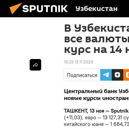
Узбекистан
В Узбекист
все валют
курс на 14
16:23 13.11.2023
Подписаться
Центральный банк Узбе
новые курсы иностран
ТАШКЕНТ, 13 ноя — Sputnik
(+11,03), евро — 13 127,31 с
китайского юаня — 1 684,7