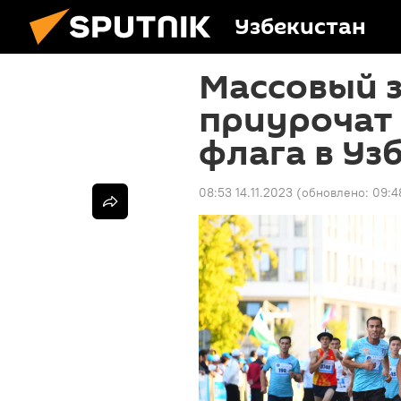
Узбекистан
Массовый з
приурочат
флага в Уз
08:53 14.11.2023
(обновлено:
09:4