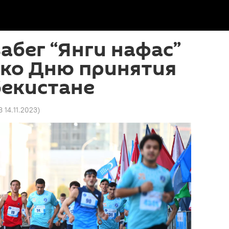
абег “Янги нафас”
 ко Дню принятия
бекистане
8 14.11.2023
)