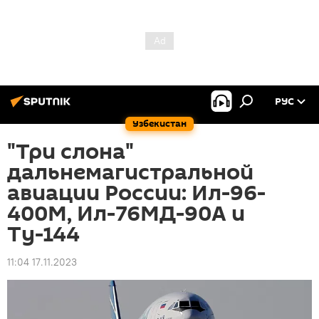
РУС
Узбекистан
"Три слона"
дальнемагистральной
авиации России: Ил-96-
400М, Ил-76МД-90А и
Ту-144
11:04 17.11.2023