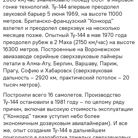
гонке технологий. Ту-144 впервые преодолел
звуковой барьер 5 июня 1969, на высоте 11000
метров. Британско-французский "Конкорд"
взлетел и преодолел сверхзвук на несколько
месяцев позже. Опытный Ту-144 в мае 1970 года
преодолел рубеж в 2 Маха (2150 км/час) на высоте
16300 метров. Построенные на Воронежском
авиазаводе серийные сверхзвуковые лайнеры
летали в Алма-Ату, Берлин, Варшаву, Париж,
Прагу, Софию и Хабаровск (сверхзвуковая
дальность – 2920 км, практический потолок – 20
тысяч метров).
Построили всего 16 самолетов. Производство
Ту-144 остановили в 1981 году – по целому ряду
причин, включая высокую стоимость эксплуатации
("Конкорд" также уступил небо более
экономичным дозвуковым авиалайнерам). И все
же, опыт создания Ту-144 в дальнейшем
пригодился в разработке тяжелых сверхзвуковых