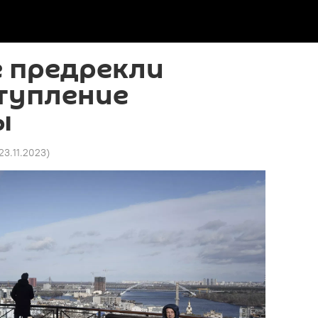
е предрекли
ступление
ы
 23.11.2023
)