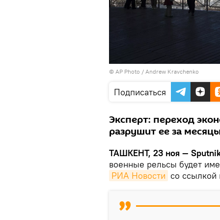
© AP Photo /
Andrew Kravchenko
Подписаться
Эксперт: переход эко
разрушит ее за месяцы
ТАШКЕНТ, 23 ноя — Sputnik
военные рельсы будет име
РИА Новости
со ссылкой 