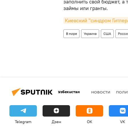
заполнить свой бюджет, а 
займы или гранты.
Киевский "синдром Гитлер
В мире
Украина
США
Росси
Узбекистан
НОВОСТИ
ПОЛИ
Telegram
Дзен
OK
VK