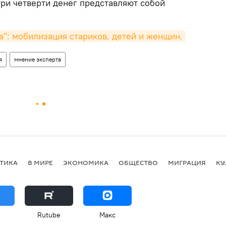
три четверти денег представляют собой
а": мобилизация стариков, детей и женщин.
я
мнение эксперта
ТИКА
В МИРЕ
ЭКОНОМИКА
ОБЩЕСТВО
МИГРАЦИЯ
КУ
Rutube
Макс