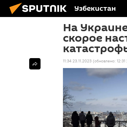
Узбекистан
На Украин
скорое на
катастроф
11:34 23.11.2023
(обновлено:
12:31