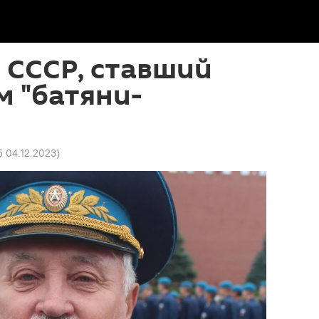
 СССР, ставший
 "батяни-
5 04.12.2023
)