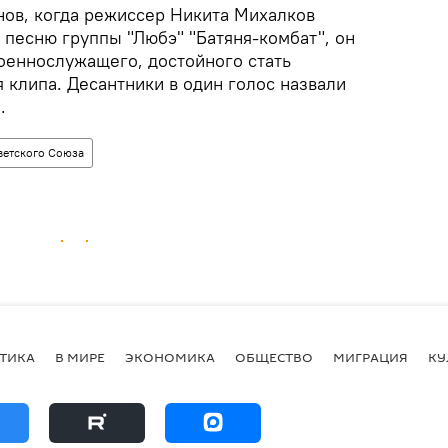
нов, когда режиссер Никита Михалков
 песню группы "Любэ" "Батяня-комбат", он
военнослужащего, достойного стать
 клипа. Десантники в один голос назвали
.
ветского Союза
ТИКА
В МИРЕ
ЭКОНОМИКА
ОБЩЕСТВО
МИГРАЦИЯ
КУ