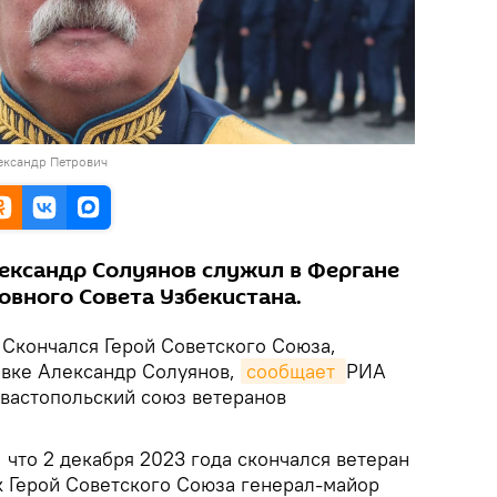
ександр Петрович
ександр Солуянов служил в Фергане
овного Совета Узбекистана.
. Скончался Герой Советского Союза,
авке Александр Солуянов,
сообщает 
РИА
евастопольский союз ветеранов
что 2 декабря 2023 года скончался ветеран
 Герой Советского Союза генерал-майор