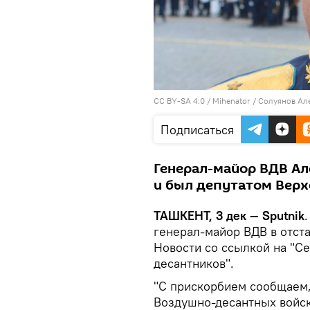
CC BY-SA 4.0
/ Mihenator /
Солуянов Ал
Подписаться
Генерал-майор ВДВ Ал
и был депутатом Верх
ТАШКЕНТ, 3 дек — Sputnik
генерал-майор ВДВ в отст
Новости со ссылкой на "С
десантников".
"С прискорбием сообщаем, 
Воздушно-десантных войск