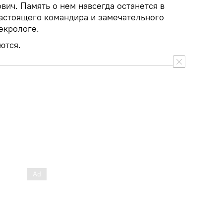
ич. Память о нем навсегда останется в
настоящего командира и замечательного
некрологе.
ются.