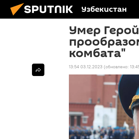
Узбекистан
Умер Герой
прообразом
комбата"
13:54 03.12.2023
(обновлено:
13:4