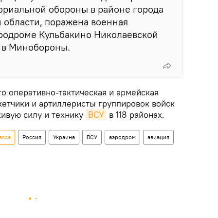
ориальной обороны в районе города
 области, поражена военная
эродроме Кульбакино Николаевской
 в Минобороны.
го оперативно-тактическая и армейская
кетчики и артиллеристы группировок войск
живую силу и технику
ВСУ
в 118 районах.
асса
Россия
Украина
ВСУ
аэродром
авиация