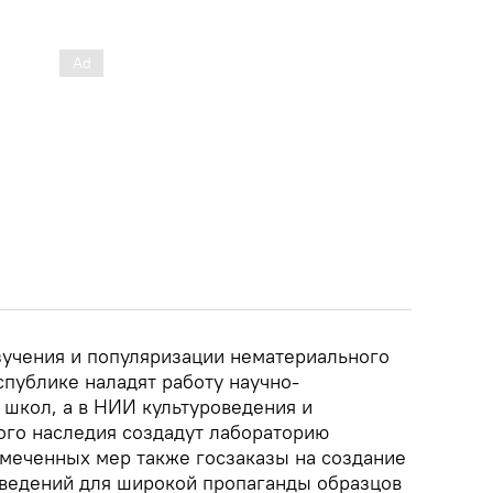
изучения и популяризации нематериального
спублике наладят работу научно-
 школ, а в НИИ культуроведения и
ого наследия создадут лабораторию
амеченных мер также госзаказы на создание
ведений для широкой пропаганды образцов