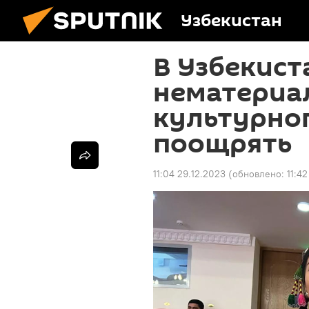
Узбекистан
В Узбекист
нематериа
культурног
поощрять
11:04 29.12.2023
(обновлено:
11:4