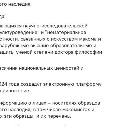
ого наследия.
да:
мающихся научно-исследовательской
культуроведение" и "нематериальное
астности, связанных с искусством макома и
в зарубежные высшие образовательные и
ащиты ученой степени доктора философии
месячник национальных ценностей и
2024 года создадут электронную платформу
 приложение.
нформацию о лицах – носителях образцов
го наследия, в том числе макомистах и
 эти образцы, и их перечень.