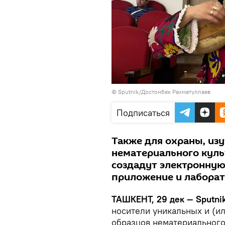
© Sputnik/Достонбек Рахматуллаев
Подписаться
Также для охраны, из
нематериального куль
создадут электронную
приложение и лабора
ТАШКЕНТ, 29 дек — Sputnik
носители уникальных и (и
образцов нематериального