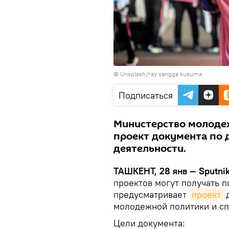
©
Unsplash/ray sangga kusuma
Подписаться
Министерство молодеж
проект документа по 
деятельности.
ТАШКЕНТ, 28 янв — Sputni
проектов могут получать п
предусматривает
проект 
молодежной политики и сп
Цели документа: