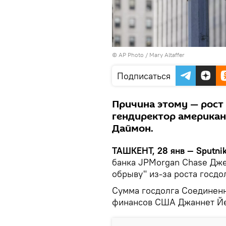
© AP Photo /
Mary Altaffer
Подписаться
Причина этому — рост 
гендиректор американ
Даймон.
ТАШКЕНТ, 28 янв — Sputnik
банка JPMorgan Chase Дже
обрыву" из-за роста госдо
Сумма госдолга Соединенн
финансов США Джаннет Йел