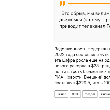
"Это обрыв, мы видим 
движемся (к нему – ре
приводит телеканал F
Задолженность федерально
2022 года составляла чуть
эта цифра росла еще на од
нового рекорда в $33 трл
почти в треть бюджетных 
РИА Новости. Внешний долг
составлял $329,5, что в 1
В мире
США
госдолг
мнени