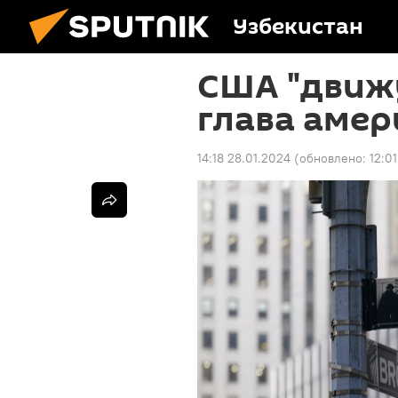
Узбекистан
США "движу
глава амер
14:18 28.01.2024
(обновлено:
12:0