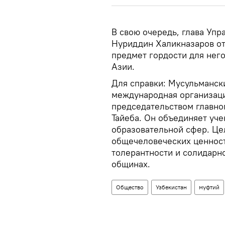
В свою очередь, глава Уп
Нуриддин Халикназаров от
предмет гордости для него
Азии.
Для справки: Мусульманск
международная организация
председательством главно
Тайеба. Он объединяет уч
образовательной сфер. Це
общечеловеческих ценност
толерантности и солидарн
общинах.
Общество
Узбекистан
муфтий