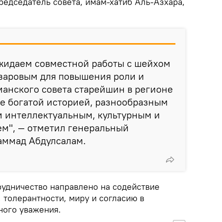
редседатель совета, имам-хатиб Аль-Азхара,
жидаем совместной работы с шейхом
аровым для повышения роли и
анского совета старейшин в регионе
е богатой историей, разнообразным
м интеллектуальным, культурным и
м", — отметил генеральный
аммад Абдулсалам.
рудничество направлено на содействие
 толерантности, миру и согласию в
ного уважения.