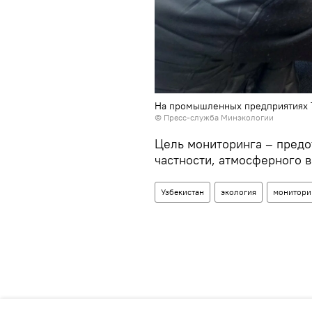
На промышленных предприятиях Т
©
Пресс-служба Минэкологии
Цель мониторинга – предо
частности, атмосферного в
Узбекистан
экология
монитори