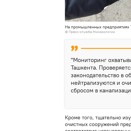
На промышленных предприятиях Т
©
Пресс-служба Минэкологии
"Мониторинг охватыв
Ташкента. Проверяетс
законодательство в о
нейтрализуются и оч
сбросом в канализаци
Кроме того, тщательно из
очистных сооружений пред
соответствие установленн