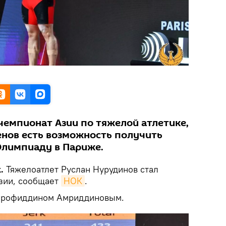
чемпионат Азии по тяжелой атлетике,
енов есть возможность получить
Олимпиаду в Париже.
k.
Тяжелоатлет Руслан Нурудинов стал
зии, сообщает
НОК
.
Шарофиддином Амриддиновым.