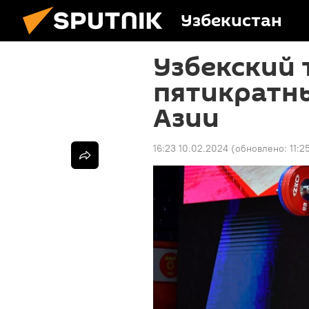
Узбекистан
Узбекский 
пятикратн
Азии
16:23 10.02.2024
(обновлено:
11:2