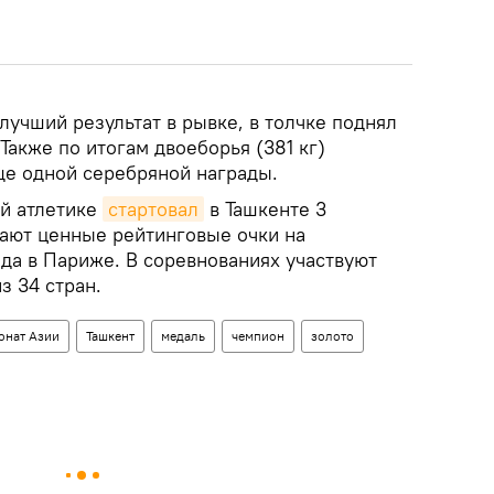
лучший результат в рывке, в толчке поднял
Также по итогам двоеборья (381 кг)
е одной серебряной награды.
й атлетике
стартовал
в Ташкенте 3
ают ценные рейтинговые очки на
да в Париже. В соревнованиях участвуют
з 34 стран.
онат Азии
Ташкент
медаль
чемпион
золото