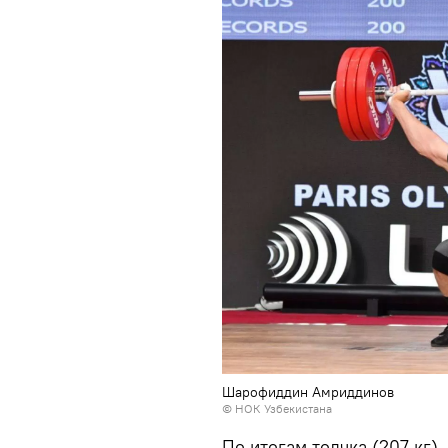
Шарофиддин Амриддинов
©
НОК Узбекистана
По итогам толчка (207 кг),