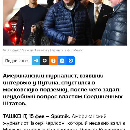
© Sputnik / Максим Блинов
/
Перейти в фотобанк
Подписаться
Американский журналист, взявший
интервью у Путина, спустился в
московскую подземку, после чего задал
неудобный вопрос властям Соединенных
Штатов.
ТАШКЕНТ, 15 фев — Sputnik.
Американский
журналист Такер Карлсон, который недавно взял в
Москве интервью у президента России Владимира