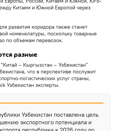
й Европы, России, Китаем и Южной, Юго-
между Китаем и Южной Европой через
я развития коридора также станет
вой номенклатуры, поскольку товарные
о по объемам перевозок.
ются разные
 “Китай – Кыргызстан – Узбекистан”
бекистана, что в перспективе послужит
спортно-логистических услуг страны,
ik Узбекистан эксперты.
ублики Узбекистан поставлена цель
шению экспортного потенциала и
спорта республики к 2026 году до