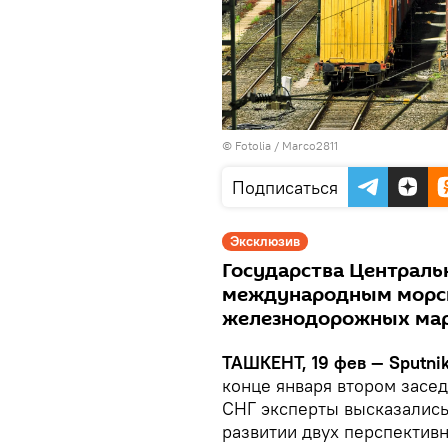
©
Fotolia
/ Marco2811
Подписаться
Эксклюзив
Государства Централь
международным морск
железнодорожных марш
ТАШКЕНТ, 19 фев — Sputni
конце января втором засед
СНГ эксперты высказались 
развитии двух перспектив