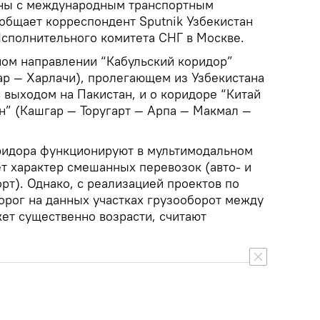
ны с международным транспортным
общает корреспондент Sputnik Узбекистан
Исполнительного комитета СНГ в Москве.
ном направлении “Кабульский коридор”
ар — Харлачи), пролегающем из Узбекистана
 выходом на Пакистан, и о коридоре “Китай
н” (Кашгар — Торугарт — Арпа — Макмал —
ридора функционируют в мультимодальном
ет характер смешанных перевозок (авто- и
т). Однако, с реализацией проектов по
орог на данных участках грузооборот между
ет существенно возрасти, считают