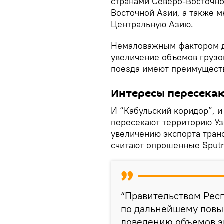
странами Северо-Восточно
Восточной Азии, а также 
Центральную Азию.
Немаловажным фактором дл
увеличение объемов грузо
поезда имеют преимуществ
Интересы пересека
И “Кабульский коридор”, и
пересекают территорию Уз
увеличению экспорта тран
считают опрошенные Sputn
“Правительством Респ
по дальнейшему повы
доведению объемов эк