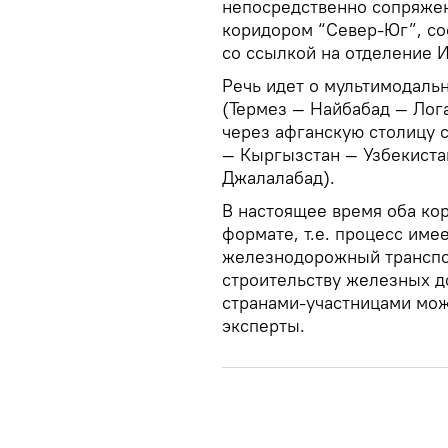
непосредственно сопряже
коридором “Север-Юг”, со
со ссылкой на отделение 
Речь идет о мультимодаль
(Термез — Найбабад — Лог
через афганскую столицу с
— Кыргызстан — Узбекиста
Джалалабад).
В настоящее время оба ко
формате, т.е. процесс име
железнодорожный транспор
строительству железных д
странами-участницами мож
эксперты.