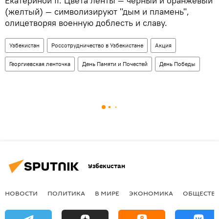
Екатериной II. Цвета ленты — черный и оранжевый
(желтый) — символизируют "дым и пламень",
олицетворяя военную доблесть и славу.
Узбекистан
Россотрудничество в Узбекистане
Акция
Георгиевская ленточка
День Памяти и Почестей
День Победы
Узбекистан
НОВОСТИ
ПОЛИТИКА
В МИРЕ
ЭКОНОМИКА
ОБЩЕСТВ