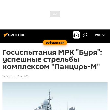
РУС
Узбекистан
Госиспытания МРК "Буря":
успешные стрельбы
комплексом "Панцирь-М"
17:25 19.04.2024