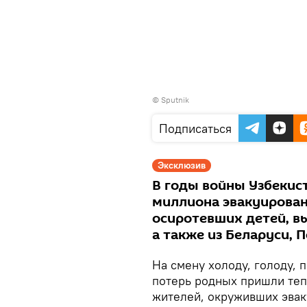
© Sputnik
Подписаться
Эксклюзив
В годы войны Узбекист
миллиона эвакуирован
осиротевших детей, в
а также из Беларуси, 
На смену холоду, голоду,
потерь родных пришли теп
жителей, окруживших эва