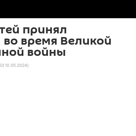
тей принял
 во время Великой
нной войны
53 10.05.2024
)