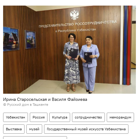
Ирина Старосельская и Василя Файзиева
©
Русский дом в Ташкенте
Узбекистан
Россия
Культура
сотрудничество
меморандум
Выставка
музей
Государственный музей искусств Узбекистана