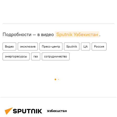
Подробности — в видео
Sputnik Узбекистан
.
Видео
эксклюзив
Пресс-центр
Sputnik
ЦА
Россия
энергоресурсы
газ
сотрудничество
Узбекистан