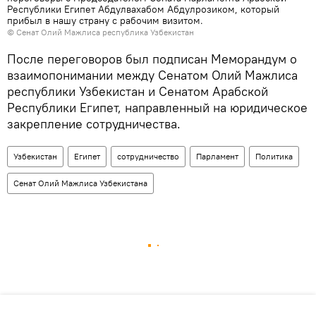
Республики Египет Абдулвахабом Абдулрозиком, который
прибыл в нашу страну с рабочим визитом.
© Сенат Олий Мажлиса республика Узбекистан
После переговоров был подписан Меморандум о
взаимопонимании между Сенатом Олий Мажлиса
республики Узбекистан и Сенатом Арабской
Республики Египет, направленный на юридическое
закрепление сотрудничества.
Узбекистан
Египет
сотрудничество
Парламент
Политика
Сенат Олий Мажлиса Узбекистана