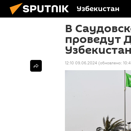
Узбекистан
В Саудовск
проведут 
Узбекиста
12:10 09.06.2024
(обновлено:
10: