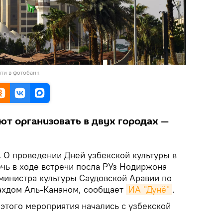
ти в фотобанк
т организовать в двух городах —
.
О проведении Дней узбекской культуры в
чь в ходе встречи посла РУз Нодиржона
 министра культуры Саудовской Аравии по
хдом Аль-Кананом, сообщает
ИА "Дунё"
.
этого мероприятия начались с узбекской