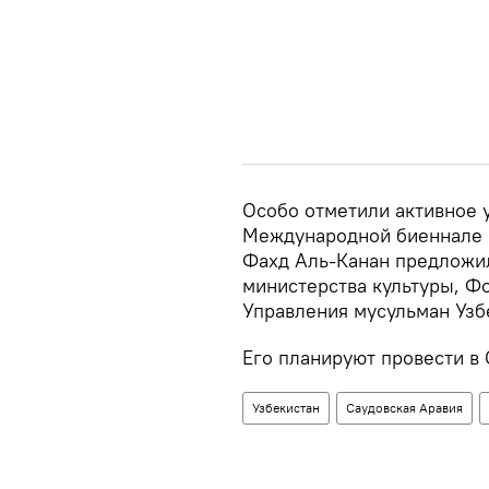
Особо отметили активное у
Международной биеннале ис
Фахд Аль-Канан предложил
министерства культуры, Фо
Управления мусульман Узб
Его планируют провести в 
Узбекистан
Саудовская Аравия