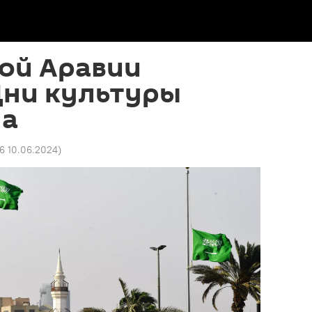
ой Аравии
Дни культуры
на
46 10.06.2024
)