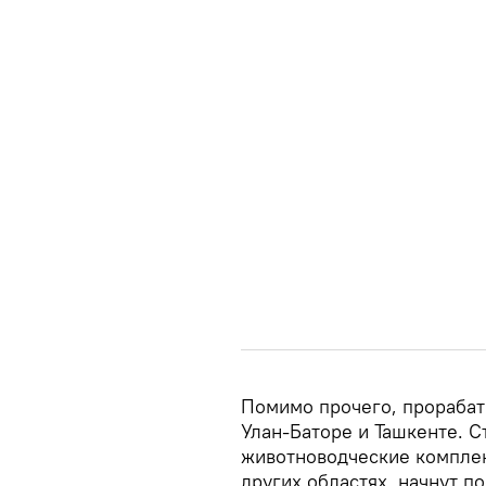
Помимо прочего, прорабат
Улан-Баторе и Ташкенте. С
животноводческие комплек
других областях, начнут п