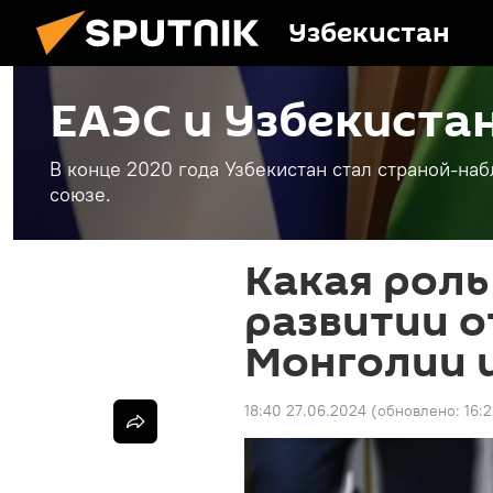
Узбекистан
ЕАЭС и Узбекиста
В конце 2020 года Узбекистан стал страной-н
союзе.
Какая роль
развитии 
Монголии и
18:40 27.06.2024
(обновлено:
16: