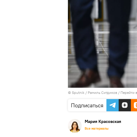
© Sputnik / Рамиль Ситдиков
/
Перейти 
Подписаться
Мария Красовская
Все материалы