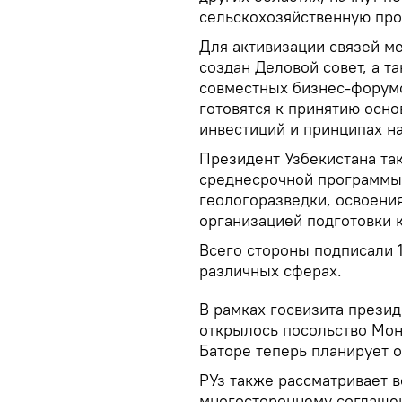
сельскохозяйственную пр
Для активизации связей м
создан Деловой совет, а т
совместных бизнес-форум
готовятся к принятию осн
инвестиций и принципах н
Президент Узбекистана та
среднесрочной программы
геологоразведки, освоения
организацией подготовки к
Всего стороны подписали 1
различных сферах.
В рамках госвизита презид
открылось посольство Мон
Баторе теперь планирует о
РУз также рассматривает 
многостороннему соглаше