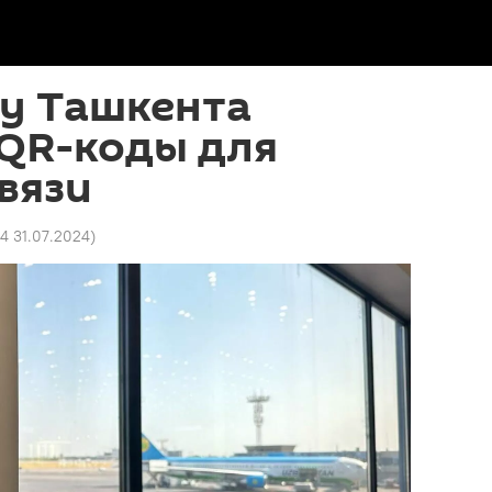
ту Ташкента
 QR-коды для
вязи
24 31.07.2024
)