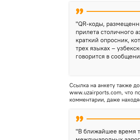
"QR-коды, размещенны
прилета столичного а
краткий опросник, ко
трех языках – узбекск
говорится в сообщени
Ссылка на анкету также д
www.uzairports.com, что 
комментарии, даже находя
"В ближайшее время т
международных аэроп