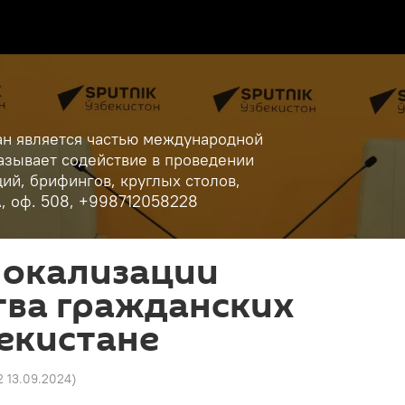
ан является частью международной
азывает содействие в проведении
ий, брифингов, круглых столов,
А, оф. 508, +998712058228
локализации
тва гражданских
екистане
2 13.09.2024
)