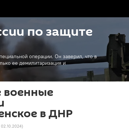
сии по защите
пециальной операции. Он заверил, что в
лько ее демилитаризация и
е военные
и
енское в ДНР
6 02.10.2024
)